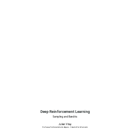
Deep Reinforcement Learning
Sampling and Bandits
Julien Vitay
Professur für Künstliche Intelligenz - Fakultät für Informatik