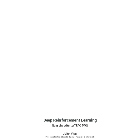
Deep Reinforcement Learning
Natural gradients (TRPO, PPO)
Julien Vitay
Professur für Künstliche Intelligenz - Fakultät für Informatik