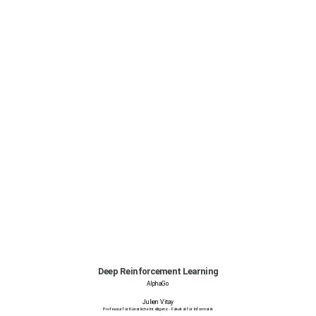
Deep Reinforcement Learning
AlphaGo
Julien Vitay
Professur für Künstliche Intelligenz - Fakultät für Informatik